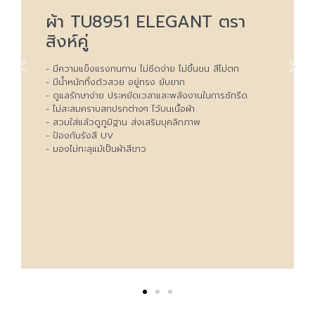
LEGANT ตรา
ผ้า 8602 SUN
่าย ไม่ขึ้นขน สีไม่ตก
 ยับยาก
- สัมผัสธรรมชาติ คล้ายผ้าฝ้าย ผ้า
าและพลังงานในการซักรีด
- มีความแข็งแรงทนทานกว่าผ้าธรรม
บนเนื้อผ้า
- มีลวดลายที่เป็นเอกลักษณ์ สวม
ิมบุคลิกภาพ
- Natural Look เหมาะสำหรับผู้ที่
รวมถึงชุดยูนิฟอร์มร้านสปาและโ
- อยู่ทรง ยับยาก ดูแลรักษาง่าย
การซักรีด
- ใช้งานได้หลากหลาย เช่น ผ้าปูโต
หรูหราอย่างเป็นธรรมชาติ