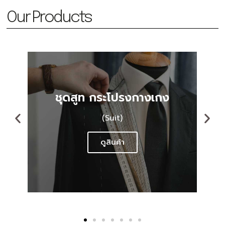
Our Products
ดสูท กระโปรงกางเกง
เ
(Suit)
(S
ดูสินค้า
ดู