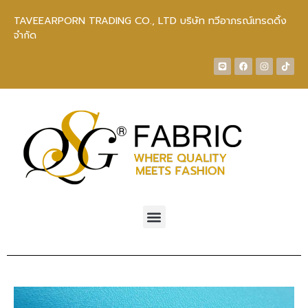
TAVEEARPORN TRADING CO., LTD บริษัท ทวีอาภรณ์เทรดดิ้ง
จำกัด