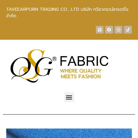
TAVEEARPORN TRADING CO., LTD บริษัท ทวีอาภรณ์เทรดดิ้ง
จำกัด