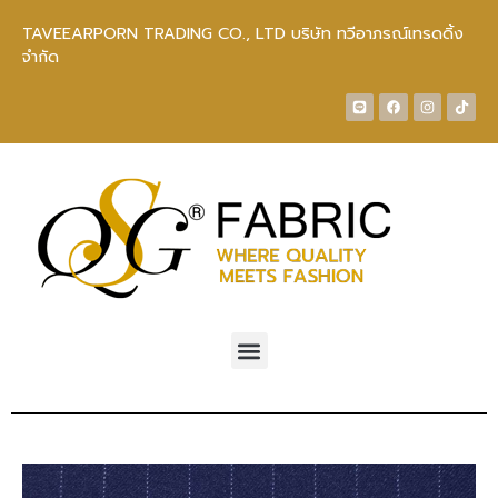
TAVEEARPORN TRADING CO., LTD บริษัท ทวีอาภรณ์เทรดดิ้ง
จำกัด