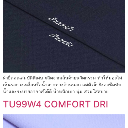
ผ้ายืดคุณสมบัติพิเศษ ผลิตจากเส้นด้ายนวัตกรรม ทำให้มองไม่
เห็นรอยวงเหงื่อหรือน้ำจากทางด้านนอก แต่ตัวผ้ายังคงซึมซับ
น้ำและระบายอากาศได้ดี น้ำหนักเบา นุ่ม สวมใส่สบาย
TU99W4 COMFORT DRI