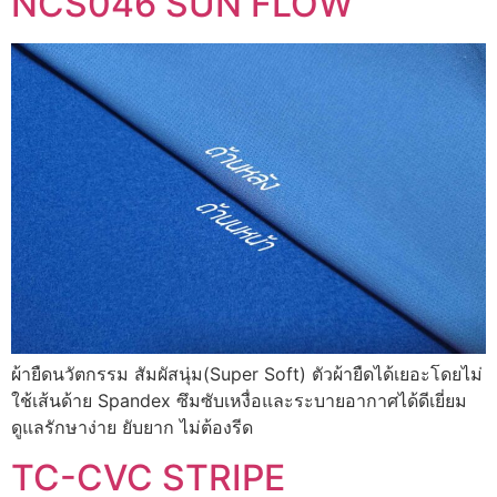
NCS046 SUN FLOW
ผ้ายืดนวัตกรรม สัมผัสนุ่ม(Super Soft) ตัวผ้ายืดได้เยอะโดยไม่
ใช้เส้นด้าย Spandex ซึมซับเหงื่อและระบายอากาศได้ดีเยี่ยม
ดูแลรักษาง่าย ยับยาก ไม่ต้องรีด
TC-CVC STRIPE