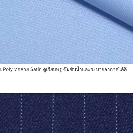
น Poly ทอลาย Satin ดูเรียบหรู ซึมซับน้ำและระบายอากาศได้ดี