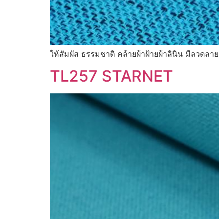
ให้สัมผัส ธรรมชาติ คล้ายผ้าฝ้ายผ้าลินิน มีลวดล
TL257 STARNET